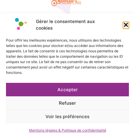
Schirmeck
Benfeld
EMPLOI
RÉAGIR
Sélestat
TREMPLINS
Gérer le consentement aux
cookies
Collectif
AIA
Accueil
Association
Pour offrir les meilleures expériences, nous utilisons des technologies
Mentions légales & Politique de confidentialit
telles que les cookies pour stocker et/ou accéder aux informations des
sociale et
appareils. Le fait de consentir à ces technologies nous permettra de
solidaire
traiter des données telles que le comportement de navigation ou les ID
uniques sur ce site. Le fait de ne pas consentir ou de retirer son
consentement peut avoir un effet négatif sur certaines caractéristiques et
fonctions.
Accepter
Refuser
Voir les préférences
Mentions légales & Politique de confidentialité