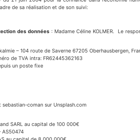
adre de sa réalisation et de son suivi:
otection des données
: Madame Céline KOLMER. Le respons
kalmie – 104 route de Saverne 67205 Oberhausbergen, Fra
méro de TVA intra: FR62445362163
puis un poste fixe
et sebastian-coman sur Unsplash.com
rand SARL au capital de 100 000€
– AS50474
AS au capital de 8 000 000€