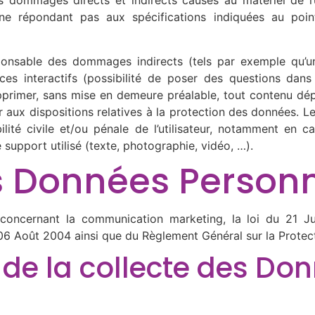
dommages directs et indirects causés au matériel de l’uti
el ne répondant pas aux spécifications indiquées au poi
ponsable des dommages indirects (tels par exemple qu’
aces interactifs (possibilité de poser des questions dan
 supprimer, sans mise en demeure préalable, tout contenu dé
er aux dispositions relatives à la protection des données. 
lité civile et/ou pénale de l’utilisateur, notamment en c
support utilisé (texte, photographie, vidéo, …).
s Données Personn
 concernant la communication marketing, la loi du 21 J
 06 Août 2004 ainsi que du Règlement Général sur la Prote
 de la collecte des Do