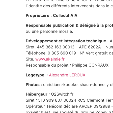
l’identité des différents intervenants dans le c
Propriétaire
:
Collectif AIA
Responsable publication & délégué à la pr
ou une personne morale.
Développement et intégration technique
: A
Siret. 445 362 163 00013 – APE 6202A – Nu
Téléphone. 0 805 690 019 | N° Vert gratuit de
Site.
www.akalmie.fr
Responsable du projet : Philippe CONRAUX
Logotype
:
Alexandre LEROUX
Photos
: christiann-koepke, shaun-donnelly 
Hébergeur
: O2Switch.fr
Siret : 510 909 807 00024 RCS Clermont Fer
Opérateur Télécom déclaré ARCEP 09/2989 
o2switch est une société du groupe Zohey S